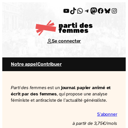
Aller
YouTube
TikTok
WhatsApp
Telegram
Mastodon
Facebook
Bluesky
Insta
au
contenu
Se connecter
Notre appel
Contribuer
Parti des femmes
est un
journal papier animé et
écrit par des femmes
, qui propose une analyse
féministe et antiraciste de l’actualité généraliste.
S'abonner
à partir de 3,75€/mois