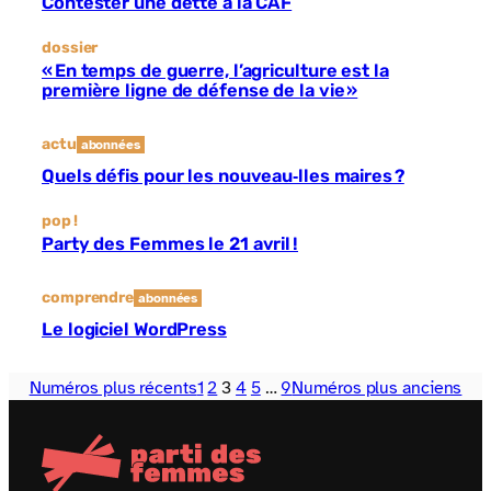
Contester une dette à la CAF
dossier
« En temps de guerre, l’agriculture est la
première ligne de défense de la vie »
actu
abonnées
Quels défis pour les nouveau‐lles maires ?
pop !
Party des Femmes le 21 avril !
comprendre
abonnées
Le logiciel WordPress
Numéros plus récents
1
2
3
4
5
…
9
Numéros plus anciens