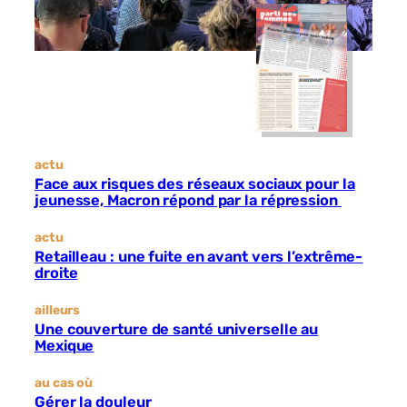
actu
Face aux risques des réseaux sociaux pour la
jeunesse, Macron répond par la répression
actu
Retailleau : une fuite en avant vers l’extrême-
droite
ailleurs
Une couverture de santé universelle au
Mexique
au cas où
Gérer la douleur