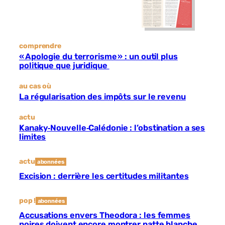
comprendre
« Apologie du terrorisme » : un outil plus
politique que juridique
au cas où
La régularisation des impôts sur le revenu
actu
Kanaky‐Nouvelle‐Calédonie : l’obstination a ses
limites
actu
abonnées
Excision : derrière les certitudes militantes
pop !
abonnées
Accusations envers Theodora : les femmes
noires doivent encore montrer patte blanche