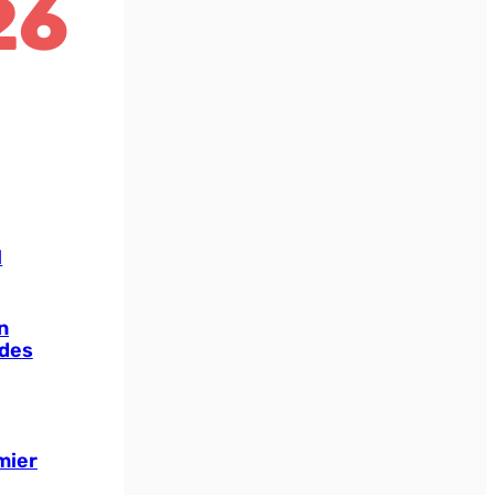
26
l
n
 des
mier