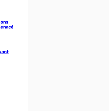
sons
menacé
ivant