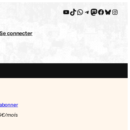
YouTube
TikTok
WhatsApp
Telegram
Mastodon
Facebook
Bluesky
Insta
Se connecter
'abonner
75€/mois