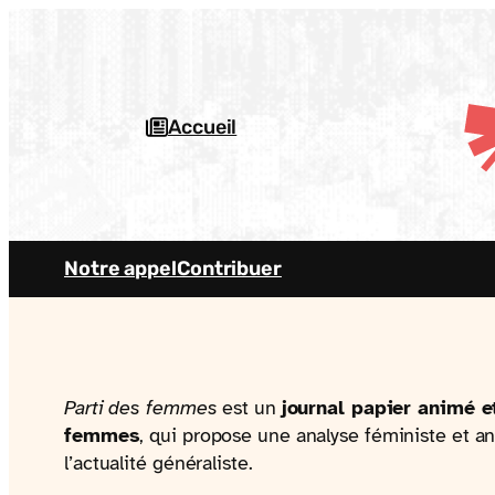
Aller
au
contenu
Accueil
Notre appel
Contribuer
Parti des femmes
est un
journal papier animé e
femmes
, qui propose une analyse féministe et an
l’actualité généraliste.