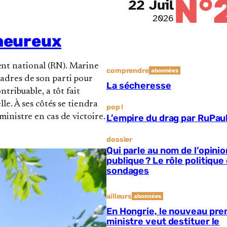
N°
22 Juil
2026
 heureux
nt national (RN). Marine
comprendre
abonnées
adres de son parti pour
La sécheresse
tribuable, a tôt fait
le. À ses côtés se tiendra
pop !
inistre en cas de victoire.
L’empire du drag par RuPau
dossier
Qui parle au nom de l’opinio
publique ? Le rôle politique
sondages
ailleurs
abonnées
En Hongrie, le nouveau pre
ministre veut destituer le