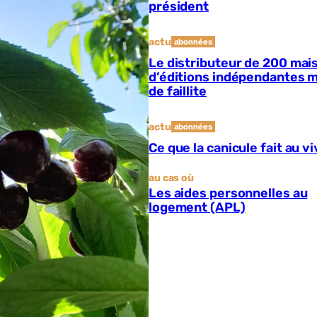
président
actu
abonnées
Le distributeur de 200 mai
d’éditions indépendantes 
de faillite
actu
abonnées
Ce que la canicule fait au v
au cas où
Les aides personnelles au
logement (APL)