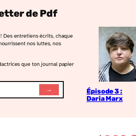
letter de Pdf
! Des entretiens écrits, chaque
 nourrissent nos luttes, nos
actrices que ton journal papier
→
Épisode 3 :
Daria Marx