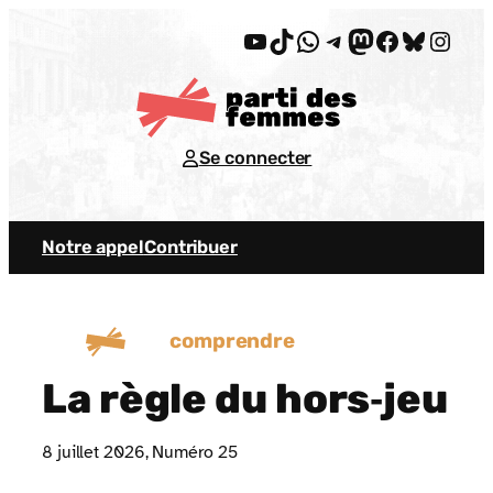
Aller
YouTube
TikTok
WhatsApp
Telegram
Mastodon
Facebook
Bluesky
Insta
au
contenu
Se connecter
Notre appel
Contribuer
comprendre
La règle du hors‐jeu
8 juillet 2026
, Numéro 25