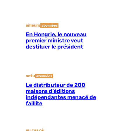
ailleurs
abonnées
En Hongrie, le nouveau
premier ministre veut
destituer le président
actu
abonnées
Le distributeur de 200
maisons d’éditions
indépendantes menacé de
faillite
au cas où