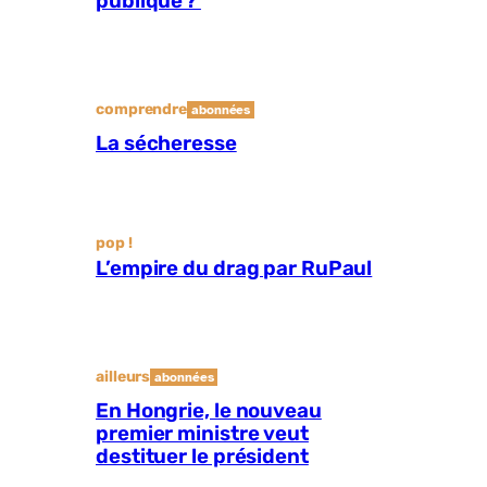
publique ?
comprendre
abonnées
La sécheresse
pop !
L’empire du drag par RuPaul
ailleurs
abonnées
En Hongrie, le nouveau
premier ministre veut
destituer le président