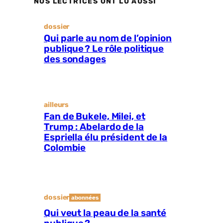
NOS LECTRICES ONT LU AUSSI
dossier
Qui parle au nom de l’opinion
publique ? Le rôle politique
des sondages
ailleurs
Fan de Bukele, Milei, et
Trump : Abelardo de la
Espriella élu président de la
Colombie
dossier
abonnées
Qui veut la peau de la santé