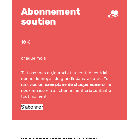
Abonnement
soutien
10 €
chaque mois
Tu t’abonnes au journal et tu contribues à lui
donner le moyen de grandir dans la durée. Tu
recevras
un exemplaire de chaque numéro
. Tu
peux repasser à un abonnement prix coûtant à
tout moment.
S'abonner