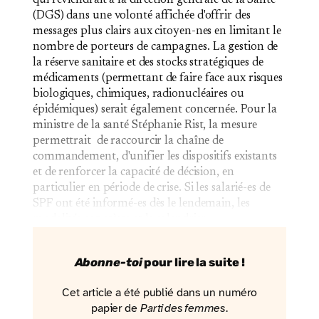
(DGS) dans une volonté affichée d'offrir des
messages plus clairs aux citoyen-nes en limitant le
nombre de porteurs de campagnes. La gestion de
la réserve sanitaire et des stocks stratégiques de
médicaments (permettant de faire face aux risques
biologiques, chimiques, radionucléaires ou
épidémiques) serait également concernée. Pour la
ministre de la santé Stéphanie Rist, la mesure
permettrait de raccourcir la chaîne de
commandement, d'unifier les dispositifs existants
et de renforcer la capacité de décision, en
particulier en période de crise. Si les salarié-es de
SPF ont été informé-es dès le lendemain, les
modalités concrètes et le calendrier…
Abonne-toi
pour lire la suite !
Cet article a été publié dans un numéro
papier de
Parti des femmes
.