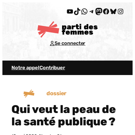
Aller
YouTube
TikTok
WhatsApp
Telegram
Mastodon
Facebook
Bluesky
Insta
au
contenu
Se connecter
Notre appel
Contribuer
dossier
Qui veut la peau de
la santé publique ?