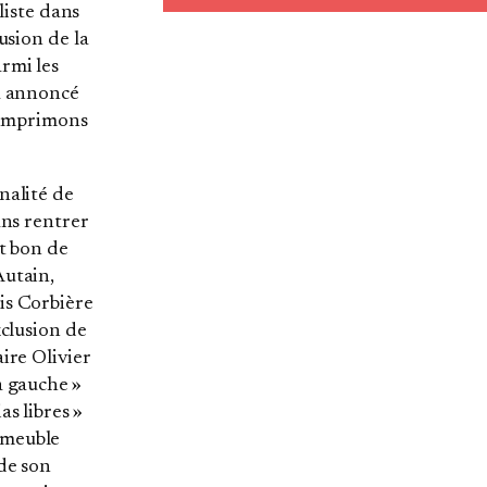
aliste dans
usion de la
rmi les
 a annoncé
s imprimons
nalité de
ans rentrer
st bon de
Autain,
is Corbière
xclusion de
ire Olivier
a gauche »
s libres »
mmeuble
 de son