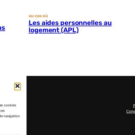
au cas où
Les aides personnelles au
ns
logement (APL)
les cookies
P
 ces
Cond
de navigation