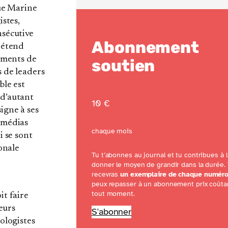
que Marine
istes,
nsécutive
Abonnement
rétend
cements de
soutien
 de leaders
ble est
 d’autant
10 €
igne à ses
 médias
chaque mois
i se sont
ionale
Tu t’abonnes au journal et tu contribues à l
donner le moyen de grandir dans la durée.
recevras
un exemplaire de chaque numér
peux repasser à un abonnement prix coûta
tout moment.
it faire
ieurs
S'abonner
ologistes