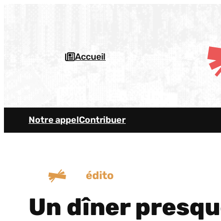
Aller
au
contenu
Accueil
Notre appel
Contribuer
édito
Un dîner presqu