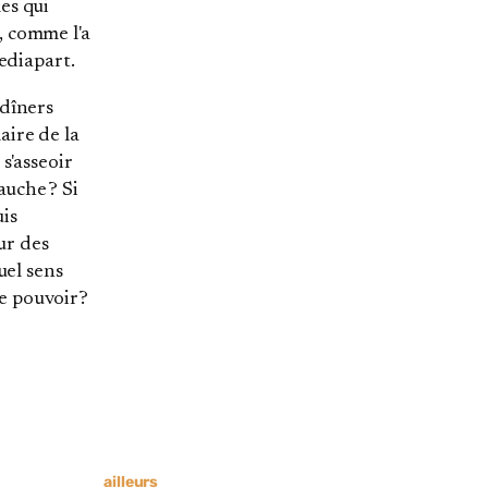
es qui
, comme l'a
Mediapart.
 dîners
aire de la
s'asseoir
auche ? Si
uis
ur des
uel sens
le pouvoir ?
ailleurs