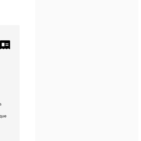
s
que