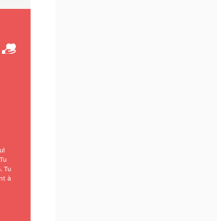
ui
 Tu
o
. Tu
nt à