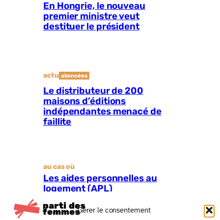
En Hongrie, le nouveau
premier ministre veut
destituer le président
actu
abonnées
Le distributeur de 200
maisons d’éditions
indépendantes menacé de
faillite
au cas où
Les aides personnelles au
logement (APL)
Gérer le consentement