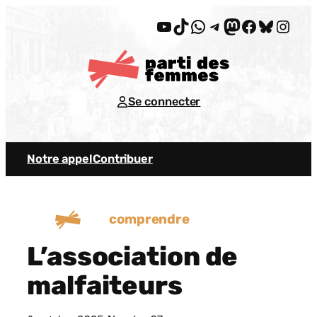
Aller
YouTube
TikTok
WhatsApp
Telegram
Mastodon
Facebook
Bluesky
Insta
au
contenu
Se connecter
Notre appel
Contribuer
comprendre
L’association de
malfaiteurs