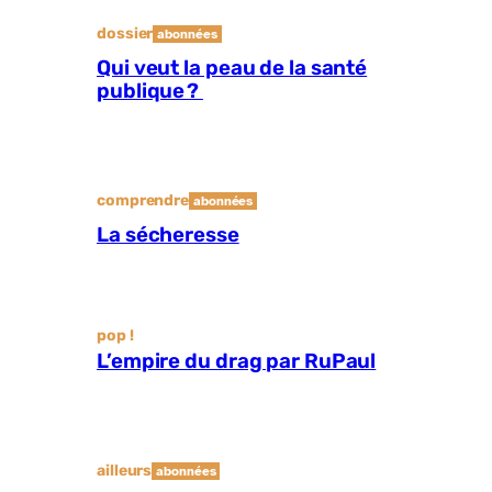
dossier
abonnées
Qui veut la peau de la santé
publique ?
comprendre
abonnées
La sécheresse
pop !
L’empire du drag par RuPaul
ailleurs
abonnées