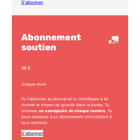
S'abonner
Abonnement
soutien
10 €
chaque mois
Tu t’abonnes au journal et tu contribues à lui
donner le moyen de grandir dans la durée. Tu
recevras
un exemplaire de chaque numéro
. Tu
peux repasser à un abonnement prix coûtant à
tout moment.
S'abonner