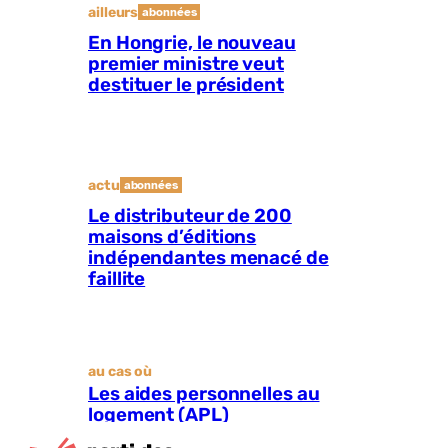
ailleurs
abonnées
En Hongrie, le nouveau
premier ministre veut
destituer le président
actu
abonnées
Le distributeur de 200
maisons d’éditions
indépendantes menacé de
faillite
au cas où
Les aides personnelles au
logement (APL)