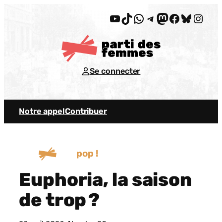
Aller
YouTube
TikTok
WhatsApp
Telegram
Mastodon
Facebook
Bluesky
Insta
au
contenu
Se connecter
Notre appel
Contribuer
pop !
Euphoria, la saison
de trop ?