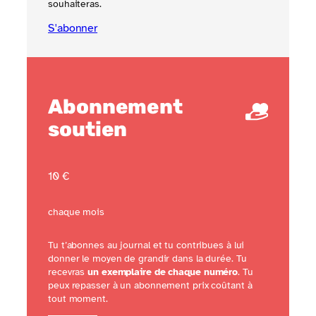
souhaiteras.
S'abonner
Abonnement
soutien
10 €
chaque mois
Tu t’abonnes au journal et tu contribues à lui
donner le moyen de grandir dans la durée. Tu
recevras
un exemplaire de chaque numéro
. Tu
peux repasser à un abonnement prix coûtant à
tout moment.