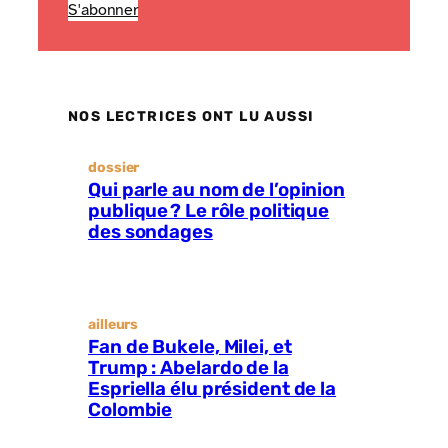
S'abonner
NOS LECTRICES ONT LU AUSSI
dossier
Qui parle au nom de l’opinion
publique ? Le rôle politique
des sondages
ailleurs
Fan de Bukele, Milei, et
Trump : Abelardo de la
Espriella élu président de la
Colombie