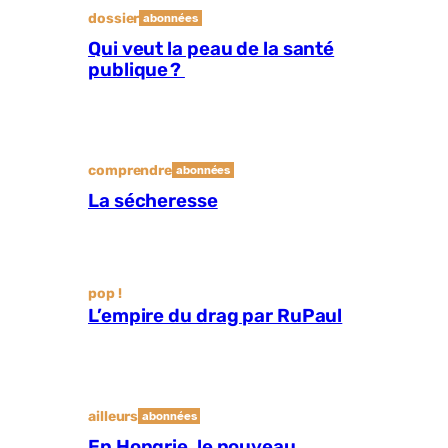
dossier
abonnées
Qui veut la peau de la santé
publique ?
comprendre
abonnées
La sécheresse
pop !
L’empire du drag par RuPaul
ailleurs
abonnées
En Hongrie, le nouveau