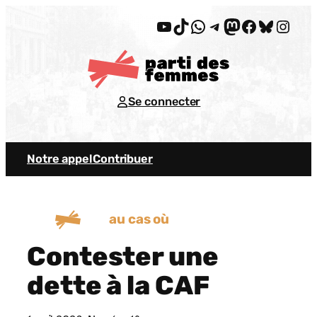
Aller
YouTube
TikTok
WhatsApp
Telegram
Mastodon
Facebook
Bluesky
Insta
au
contenu
Se connecter
Notre appel
Contribuer
au cas où
Contester une
dette à la CAF