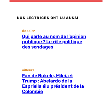
NOS LECTRICES ONT LU AUSSI
dossier
Qui parle au nom de l’opinion
publique ? Le rôle politique
des sondages
ailleurs
Fan de Bukele, Milei, et
Trump : Abelardo de la
Espriella élu président de la
Colombie