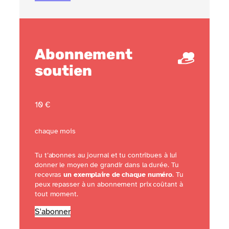
Abonnement
soutien
10 €
chaque mois
Tu t’abonnes au journal et tu contribues à lui
donner le moyen de grandir dans la durée. Tu
recevras
un exemplaire de chaque numéro
. Tu
peux repasser à un abonnement prix coûtant à
tout moment.
S'abonner