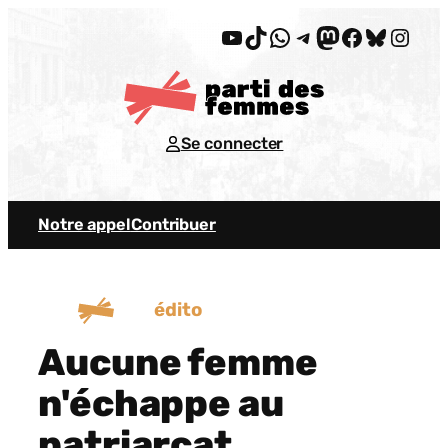
Aller
YouTube
TikTok
WhatsApp
Telegram
Mastodon
Facebook
Bluesky
Insta
au
contenu
Se connecter
Notre appel
Contribuer
édito
Aucune femme
n'échappe au
patriarcat