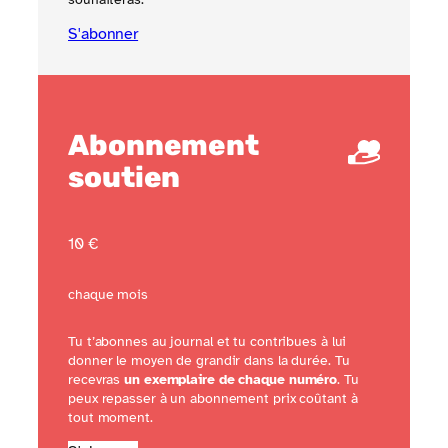
S'abonner
Abonnement
soutien
10 €
chaque mois
Tu t’abonnes au journal et tu contribues à lui
donner le moyen de grandir dans la durée. Tu
recevras
un exemplaire de chaque numéro
. Tu
peux repasser à un abonnement prix coûtant à
tout moment.