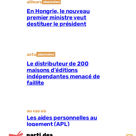
ailleurs
abonnées
En Hongrie, le nouveau
premier ministre veut
destituer le président
actu
abonnées
Le distributeur de 200
maisons d’éditions
indépendantes menacé de
faillite
au cas où
Les aides personnelles au
logement (APL)