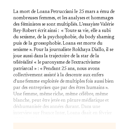
La mort de Loana Petrucciani le 25 mars a ému de
nombreuses femmes, et les analyses et hommages
des féministes se sont multipliés. L’essayiste Valérie
Rey-Robert écrit ainsi : « Toute sa vie, elle a subi
du sexisme, de la psychophobie, du body shaming
puis de la grossophobie. Loana est morte du
sexisme ». Pour la journaliste Rokhaya Diallo, il se
joue aussi dans la trajectoire de la star de la
téléréalité « le paroxysme de l'extractivisme
patriarcal » : « Pendant 25 ans, nous avons
collectivement assisté à la descente aux enfers
d'une femme exploitée de multiples fois aussi bien
par des entreprises que par des êtres humains ».
Une femme, même riche, même célèbre, même
blanche, peut être jetée en pâture médiatique et
déshumanisée des années durant. Dans une
interview sur France Inter, Loana disait en février
2010 : « J’ai touché à toutes les passions, tout ce…