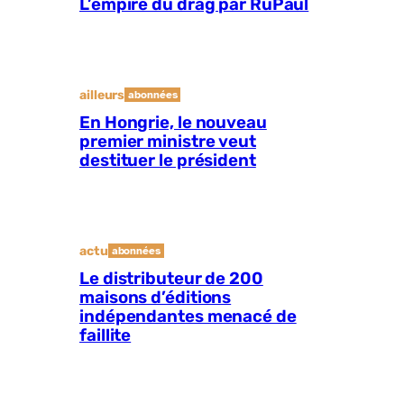
L’empire du drag par RuPaul
ailleurs
abonnées
En Hongrie, le nouveau
premier ministre veut
destituer le président
actu
abonnées
Le distributeur de 200
maisons d’éditions
indépendantes menacé de
faillite