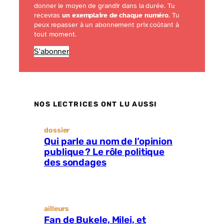
donner le moyen de grandir dans la durée. Tu
recevras
un exemplaire de chaque numéro
. Tu
peux repasser à un abonnement prix coûtant à
tout moment.
S'abonner
NOS LECTRICES ONT LU AUSSI
dossier
Qui parle au nom de l’opinion
publique ? Le rôle politique
des sondages
ailleurs
Fan de Bukele, Milei, et