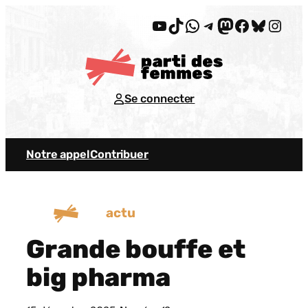
Aller
YouTube
TikTok
WhatsApp
Telegram
Mastodon
Facebook
Bluesky
Insta
au
contenu
Se connecter
Notre appel
Contribuer
actu
Grande bouffe et
big pharma