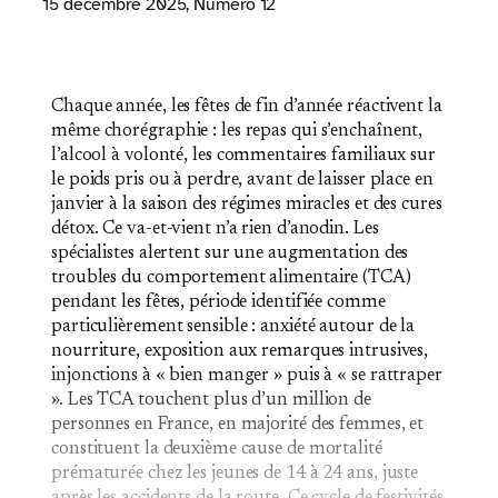
15 décembre 2025
, Numéro 12
Chaque année, les fêtes de fin d’année réactivent la
même chorégraphie : les repas qui s’enchaînent,
l’alcool à volonté, les commentaires familiaux sur
le poids pris ou à perdre, avant de laisser place en
janvier à la saison des régimes miracles et des cures
détox. Ce va-et-vient n’a rien d’anodin. Les
spécialistes alertent sur une augmentation des
troubles du comportement alimentaire (TCA)
pendant les fêtes, période identifiée comme
particulièrement sensible : anxiété autour de la
nourriture, exposition aux remarques intrusives,
injonctions à « bien manger » puis à « se rattraper
». Les TCA touchent plus d’un million de
personnes en France, en majorité des femmes, et
constituent la deuxième cause de mortalité
prématurée chez les jeunes de 14 à 24 ans, juste
après les accidents de la route. Ce cycle de festivités