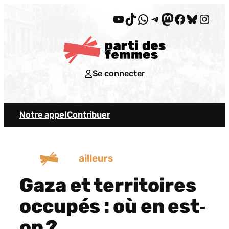
Aller
YouTube
TikTok
WhatsApp
Telegram
Mastodon
Facebook
Bluesky
Insta
au
contenu
Se connecter
Notre appel
Contribuer
ailleurs
Gaza et territoires
occupés : où en est‐
on ?