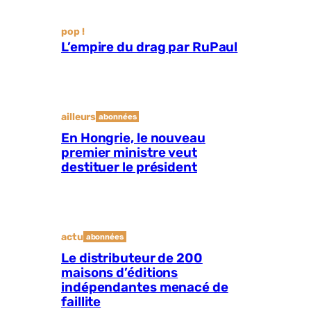
pop !
L’empire du drag par RuPaul
ailleurs
abonnées
En Hongrie, le nouveau
premier ministre veut
destituer le président
actu
abonnées
Le distributeur de 200
maisons d’éditions
indépendantes menacé de
faillite