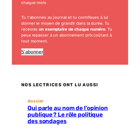
chaque mois
Tu t’abonnes au journal et tu contribues à lui
donner le moyen de grandir dans la durée. Tu
recevras
un exemplaire de chaque numéro
. Tu
peux repasser à un abonnement prix coûtant à
tout moment.
S'abonner
NOS LECTRICES ONT LU AUSSI
dossier
Qui parle au nom de l’opinion
publique ? Le rôle politique
des sondages