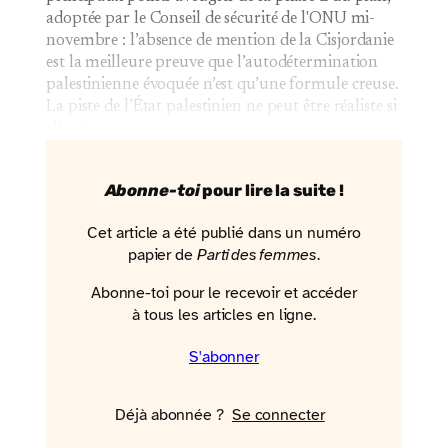
adoptée par le Conseil de sécurité de l'ONU mi-
novembre : l’absence de mention de la Cisjordanie
est la meilleure preuve que l’autodétermination
palestinienne évoquée n’est qu’une formule creuse.
La piste de l’État palestinien ne peut être réaliste si
elle n’est pas…
Abonne-toi
pour lire la suite !
Cet article a été publié dans un numéro
papier de
Parti des femmes
.
Abonne-toi pour le recevoir et accéder
à tous les articles en ligne.
S'abonner
Déjà abonnée ?
Se connecter