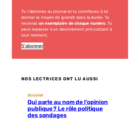
Tu t’abonnes au journal et tu contribues à lui
donner le moyen de grandir dans la durée. Tu
recevras
un exemplaire de chaque numéro
. Tu
peux repasser à un abonnement prix coûtant à
tout moment.
S'abonner
NOS LECTRICES ONT LU AUSSI
dossier
Qui parle au nom de l’opinion
publique ? Le rôle politique
des sondages