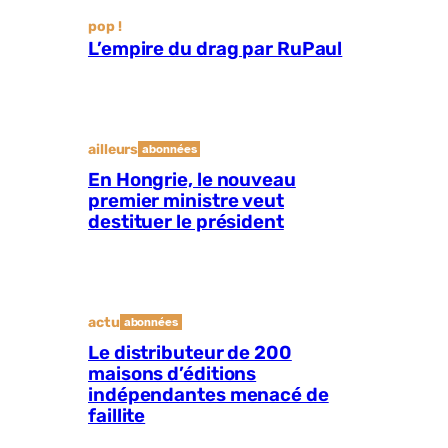
pop !
L’empire du drag par RuPaul
ailleurs
abonnées
En Hongrie, le nouveau
premier ministre veut
destituer le président
actu
abonnées
Le distributeur de 200
maisons d’éditions
indépendantes menacé de
faillite