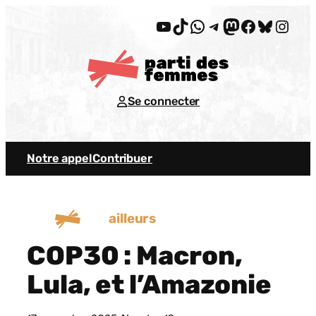
Aller
YouTube
TikTok
WhatsApp
Telegram
Mastodon
Facebook
Bluesky
Insta
au
contenu
Se connecter
Notre appel
Contribuer
ailleurs
COP30 : Macron,
Lula, et l’Amazonie