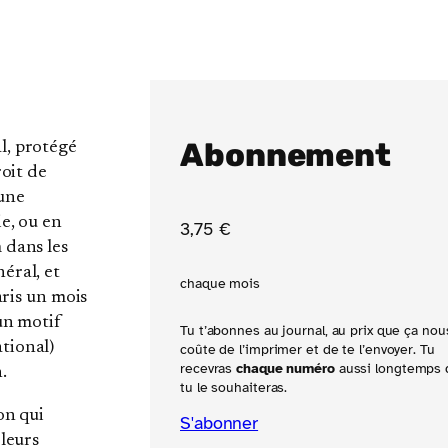
Abonnement
l, protégé
roit de
 une
ie, ou en
3
,75
€
 dans les
éral, et
chaque mois
aris un mois
un motif
Tu t’abonnes au journal, au prix que ça nou
tional)
coûte de l’imprimer et de te l’envoyer. Tu
recevras
chaque numéro
aussi longtemps 
.
tu le souhaiteras.
on qui
S'abonner
 leurs