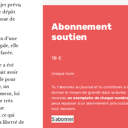
ajet prévu,
e dépôt
enue de
Abonnement
soutien
in d’une
ale, elle
clarée.
10 €
e a été
ait avoir
chaque mois
ble pour
e, un
Tu t’abonnes au journal et tu contribues à l
donner le moyen de grandir dans la durée.
ment, loi
recevras
un exemplaire de chaque numér
ne très
peux repasser à un abonnement prix coûta
ur
tout moment.
 ce qui
S'abonner
a liberté de