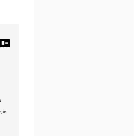
s
que