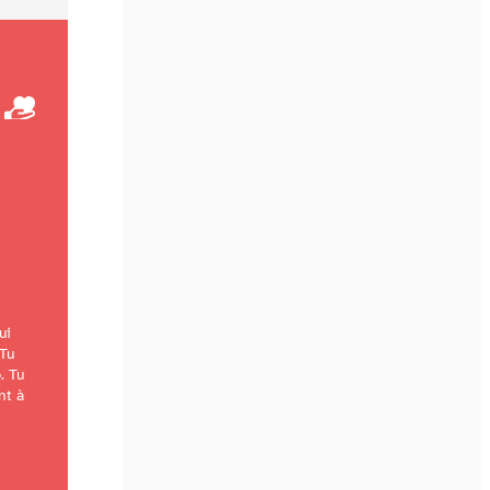
ui
 Tu
o
. Tu
nt à