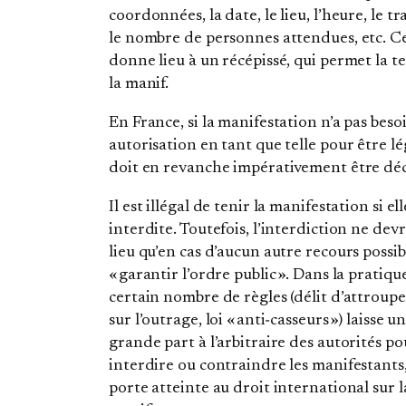
coordonnées, la date, le lieu, l’heure, le tr
le nombre de personnes attendues, etc. C
donne lieu à un récépissé, qui permet la t
la manif.
En France, si la manifestation n’a pas beso
autorisation en tant que telle pour être lég
doit en revanche impérativement être dé
Il est illégal de tenir la manifestation si ell
interdite. Toutefois, l’interdiction ne devr
lieu qu’en cas d’aucun autre recours possi
« garantir l’ordre public ». Dans la pratiqu
certain nombre de règles (délit d’attroupe
sur l’outrage, loi « anti‐casseurs ») laisse u
grande part à l’arbitraire des autorités po
interdire ou contraindre les manifestants,
porte atteinte au droit international sur l