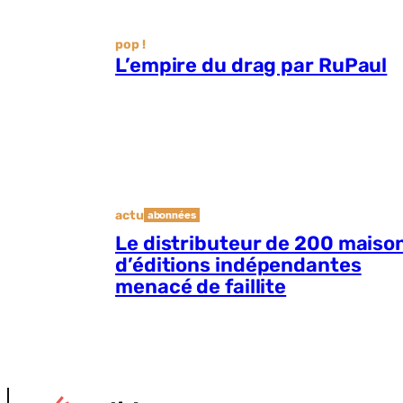
pop !
L’empire du drag par RuPaul
actu
abonnées
Le distributeur de 200 maiso
d’éditions indépendantes
menacé de faillite