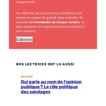
chaque mois
Tu t’abonnes au journal et tu contribues à lui
donner le moyen de grandir dans la durée. Tu
recevras
un exemplaire de chaque numéro
. Tu
peux repasser à un abonnement prix coûtant à
tout moment.
S'abonner
NOS LECTRICES ONT LU AUSSI
dossier
Qui parle au nom de l’opinion
publique ? Le rôle politique
des sondages