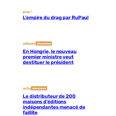
pop !
L’empire du drag par RuPaul
ailleurs
abonnées
En Hongrie, le nouveau
premier ministre veut
destituer le président
actu
abonnées
Le distributeur de 200
maisons d’éditions
indépendantes menacé de
faillite