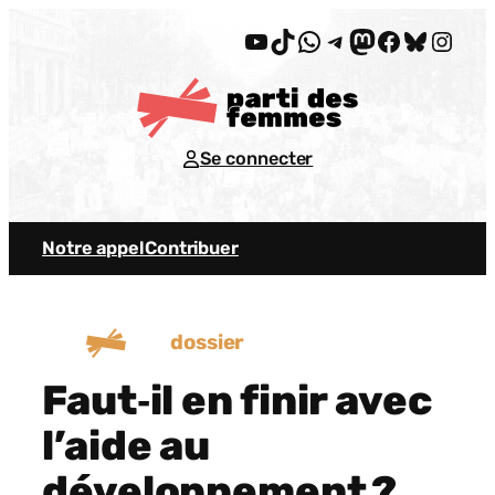
Aller
YouTube
TikTok
WhatsApp
Telegram
Mastodon
Facebook
Bluesky
Insta
au
contenu
Se connecter
Notre appel
Contribuer
dossier
Faut‐il en finir avec
l’aide au
développement ?