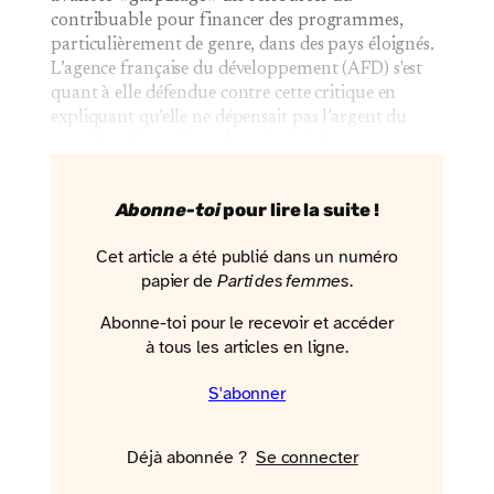
contribuable pour financer des programmes,
particulièrement de genre, dans des pays éloignés.
L’agence française du développement (AFD) s'est
quant à elle défendue contre cette critique en
expliquant qu’elle ne dépensait pas l’argent du
contribuable, puisque la majorité de ses…
Abonne-toi
pour lire la suite !
Cet article a été publié dans un numéro
papier de
Parti des femmes
.
Abonne-toi pour le recevoir et accéder
à tous les articles en ligne.
S'abonner
Déjà abonnée ?
Se connecter