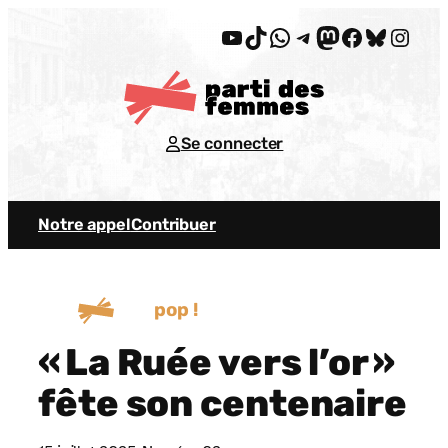
Aller
YouTube
TikTok
WhatsApp
Telegram
Mastodon
Facebook
Bluesky
Insta
au
contenu
Se connecter
Notre appel
Contribuer
pop !
« La Ruée vers l’or »
fête son centenaire