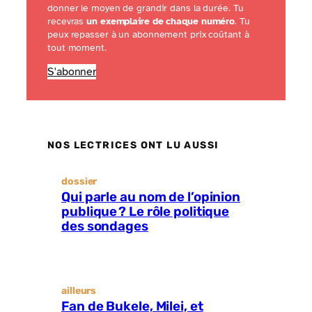
donner le moyen de grandir dans la durée. Tu
recevras
un exemplaire de chaque numéro
. Tu
peux repasser à un abonnement prix coûtant à
tout moment.
S'abonner
NOS LECTRICES ONT LU AUSSI
dossier
Qui parle au nom de l’opinion
publique ? Le rôle politique
des sondages
ailleurs
Fan de Bukele, Milei, et