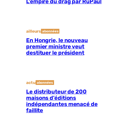
L’empire du drag par RuPaul
ailleurs
abonnées
En Hongrie, le nouveau
premier ministre veut
destituer le président
actu
abonnées
Le distributeur de 200
maisons d’éditions
indépendantes menacé de
faillite